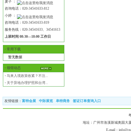
麦子 ：
咨询电话：020-34541633-812
小婷 ：
咨询电话：020-34541633-819
服务热线：020-34541633、34541613
上班时间 08:30—18:00 工作日
·
常用下载
暂无数据
·
领馆动态
·
马来入境政策收紧？不注...
·
关于异地办理护照和台湾...
友情链接：
富特会展
中际展览
阜特商务
签证订单查询入口
粤
地址：广州市洛溪新城奥园大厦1618室
E-mail：info@cni