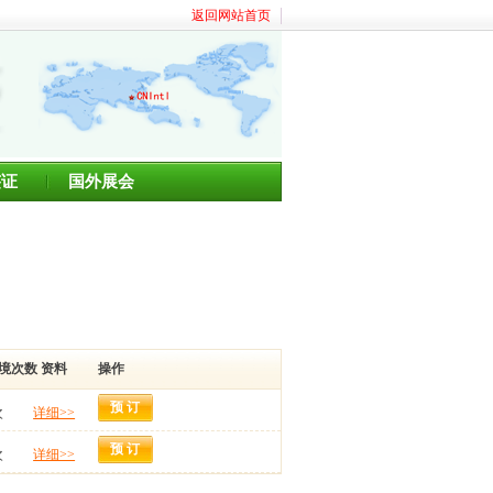
返回网站首页
签证
国外展会
境次数
资料
操作
预 订
次
详细>>
预 订
次
详细>>