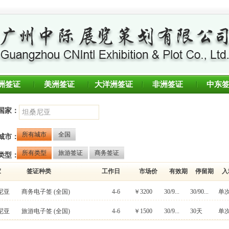
洲签证
美洲签证
大洋洲签证
非洲签证
中东
国家：
所有城市
全国
城市：
所有类型
旅游签证
商务签证
类型：
家
签证种类
工作日
市场价
有效期
停留期
入
尼亚
商务电子签
(全国)
4-6
￥3200
30/9...
30/90...
单
尼亚
旅游电子签
(全国)
4-6
￥1500
30/9...
30天
单