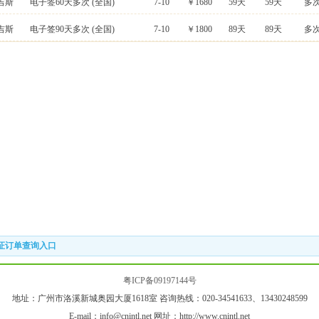
吉斯
电子签60天多次
(全国)
7-10
￥1680
59天
59天
多
吉斯
电子签90天多次
(全国)
7-10
￥1800
89天
89天
多
证订单查询入口
粤ICP备09197144号
地址：广州市洛溪新城奥园大厦1618室 咨询热线：020-34541633、13430248599
E-mail：info@cnintl.net 网址：http://www.cnintl.net