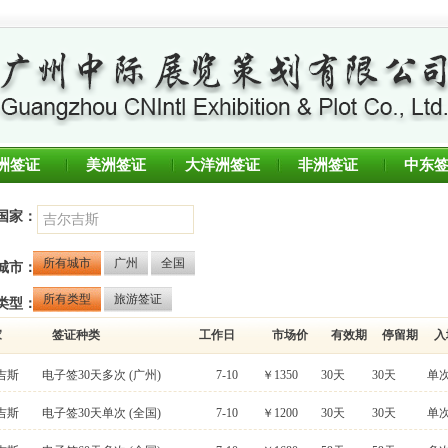
洲签证
美洲签证
大洋洲签证
非洲签证
中东
国家：
所有城市
广州
全国
城市：
所有类型
旅游签证
类型：
家
签证种类
工作日
市场价
有效期
停留期
入
吉斯
电子签30天多次
(广州)
7-10
￥1350
30天
30天
单
吉斯
电子签30天单次
(全国)
7-10
￥1200
30天
30天
单