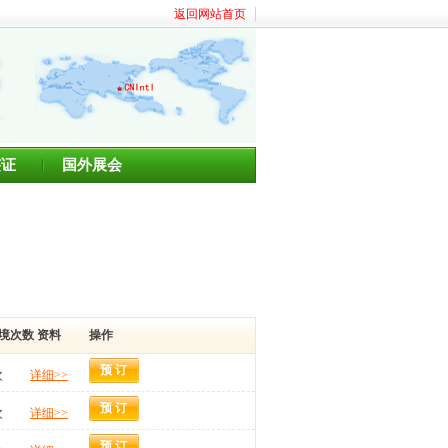
返回网站首页
签证
国外展会
境次数
资料
操作
预 订
次
详细>>
预 订
次
详细>>
预 订