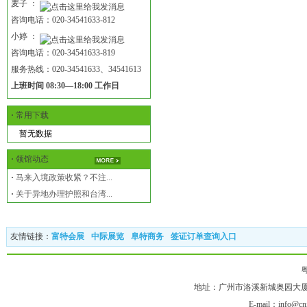
麦子 ：
咨询电话：020-34541633-812
小婷 ：
咨询电话：020-34541633-819
服务热线：020-34541633、34541613
上班时间 08:30—18:00 工作日
·
常用下载
暂无数据
·
领馆动态
·
马来入境政策收紧？不注...
·
关于异地办理护照和台湾...
友情链接：
富特会展
中际展览
阜特商务
签证订单查询入口
粤
地址：广州市洛溪新城奥园大厦1618室
E-mail：info@cni