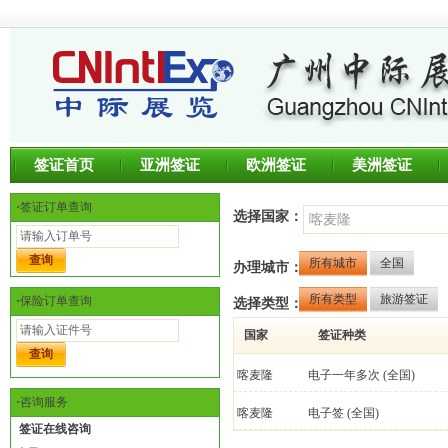
签证首页
亚洲签证
欧洲签证
美洲签证
·
签证订单查询
选择国家：
所有城市
全国
办理城市：
所有类型
旅游签证
·
保险订单查询
选择类型：
国家
签证种类
喀麦隆
电子一年多次
(全国)
·
咨询服务
喀麦隆
电子签
(全国)
签证在线咨询